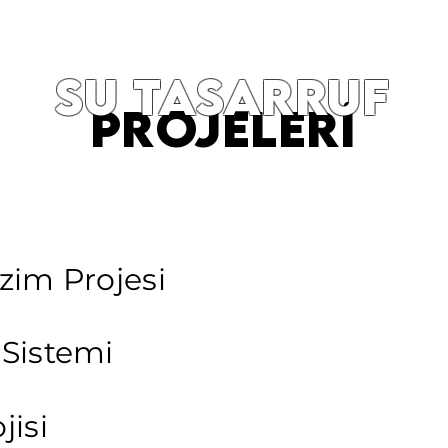
su tasarruf
projelerİ
zim Projesi
Sistemi
jisi