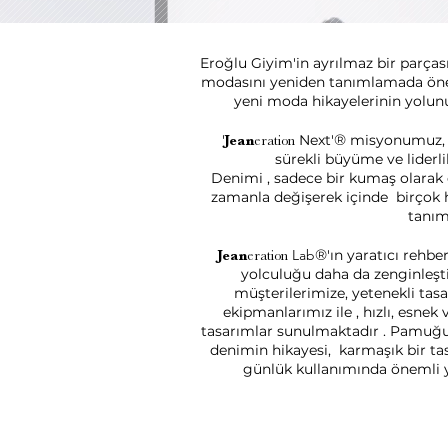
Eroğlu Giyim'in ayrılmaz bir parças
modasını yeniden tanımlamada önem
yeni moda hikayelerinin yolunu
®
'
Next'
misyonumuz, 
Jean
eration
sürekli büyüme ve liderli
Denimi , sadece bir kumaş olarak
zamanla değişerek içinde birçok h
tanım
®
Lab
'ın yaratıcı rehb
Jean
eration
yolculuğu daha da zenginleşti
müşterilerimize, yetenekli tas
ekipmanlarımız ile , hızlı, esnek
tasarımlar sunulmaktadır . Pamuğ
denimin hikayesi, karmaşık bir t
günlük kullanımında önemli y