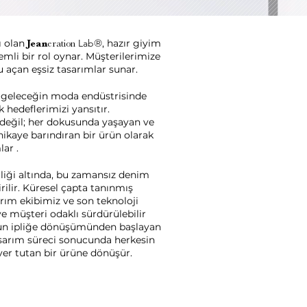
®
ı olan
Lab
, hazır giyim
Jean
eration
li bir rol oynar. Müşterilerimize
 açan eşsiz tasarımlar sunar.
geleceğin moda endüstrisinde
k hedeflerimizi yansıtır.
 değil; her dokusunda yaşayan ve
ikaye barındıran bir ürün olarak
lar .
erliği altında, bu zamansız denim
rilir. Küresel çapta tanınmış
arım ekibimiz ve son teknoloji
 ve müşteri odaklı sürdürülebilir
un ipliğe dönüşümünden başlayan
asarım süreci sonucunda herkesin
er tutan bir ürüne dönüşür.