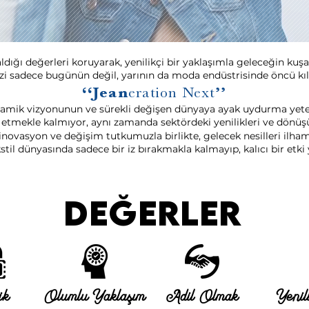
ldığı değerleri koruyarak, yenilikçi bir yaklaşımla geleceğin ku
 bizi sadece bugünün değil, yarının da moda endüstrisinde öncü 
‘‘Jean
eration Next
’’
inamik vizyonunun ve sürekli değişen dünyaya ayak uydurma yete
 etmekle kalmıyor, aynı zamanda sektördeki yenilikleri ve dönüş
 inovasyon ve değişim tutkumuzla birlikte, gelecek nesilleri ilham
stil dünyasında sadece bir iz bırakmakla kalmayıp, kalıcı bir etki
değerler
ik
Olumlu Yaklaşım
Adil Olmak
Yenili