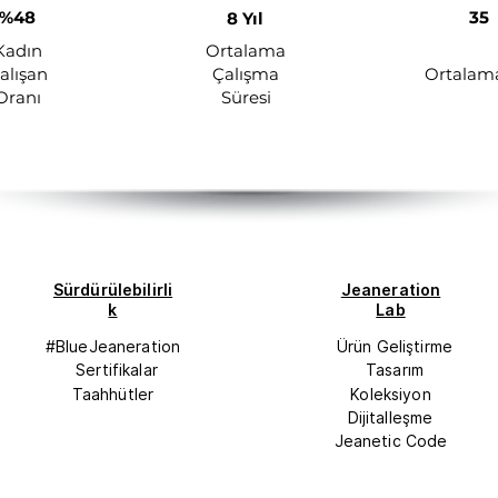
%48
35
8 Yıl
Kadın
Ortalama
alışan
Çalışma
Ortalam
Oranı
Süresi
Sürdürülebilirli
Jeaneration
k
Lab
#BlueJeaneration
Ürün Geliştirme
Sertifikalar
Tasarım
Taahhütler
Koleksiyon
Dijitalleşme
Jeanetic Code