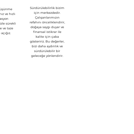
Sürdürülebilirlik bizim
düşünme
için merkezdedir.
ız ve hızlı
Çalışanlarımızın
asyon
refahını önceliklendirir,
zle sürekli
doğaya saygı duyar ve
re ve taze
finansal istikrar ile
e açığız.
kalite için çaba
gösteririz. Bu değerler,
bizi daha aydınlık ve
sürdürülebilir bir
geleceğe yönlendirir.