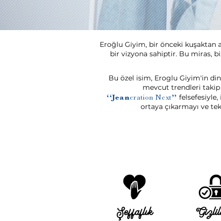
Eroğlu Giyim, bir önceki kuşaktan a
bir vizyona sahiptir. Bu miras,
Bu özel isim, Eroglu Giyim'in d
mevcut trendleri takip
felsefesiyle,
‘‘Jean
eration Next
’’
ortaya çıkarmayı ve tek
Şeffaflık
Gizlil