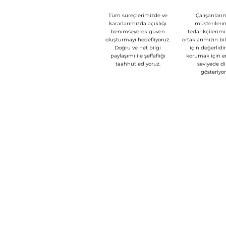
Tüm süreçlerimizde ve
Çalışanlarım
kararlarımızda açıklığı
müşterilerim
benimseyerek güven
tedarikçilerimi
oluşturmayı hedefliyoruz.
ortaklarımızın bi
Doğru ve net bilgi
için değerlidir
paylaşımı ile şeffaflığı
korumak için e
taahhüt ediyoruz.
seviyede di
gösteriyor